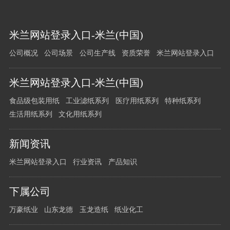
事长曹云华先生；协会理事、山东万豪集团龙德科
技公司董事长尹培农先生；协会的副会长、理事以
您
及80余…
米兰网站登录入口-米兰(中国)
有
公司概况
公司场景
公司生产线
资质荣誉
米兰网站登录入口
任
何
问
米兰网站登录入口-米兰(中国)
题
食品级包装用纸
工业滤纸系列
医疗用纸系列
特种纸系列
请
生活用纸系列
文化用纸系列
留
言
新闻资讯
给
我
米兰网站登录入口
行业资讯
产品知识
们
下属公司
万豪纸业
山东龙德
玉龙造纸
纸业化工