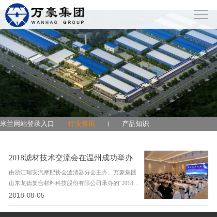
米兰网站登录入口
米兰网站登录入口
行业资讯
产品知识
2018滤材技术交流会在温州成功举办
由浙江瑞安汽摩配协会滤清器分会主办、万豪集团
山东龙德复合材料科技股份有限公司承办的“2018滤
材技术交流会”于8月4日在浙江温州举行。浙江瑞安
2018-08-05
滤清器协会会长、浙江环球滤清器公司董事长刘万
斌先生；协会执行会长、浙江福茂德滤清器公司董